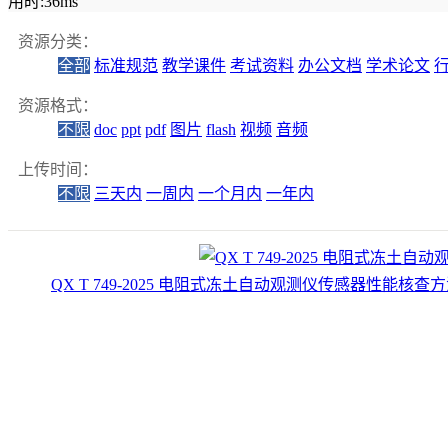
用时:36ms
资源分类：
全部
标准规范
教学课件
考试资料
办公文档
学术论文
资源格式：
不限
doc
ppt
pdf
图片
flash
视频
音频
上传时间：
不限
三天内
一周内
一个月内
一年内
QX T 749-2025 电阻式冻土自动观测仪传感器性能核查方法