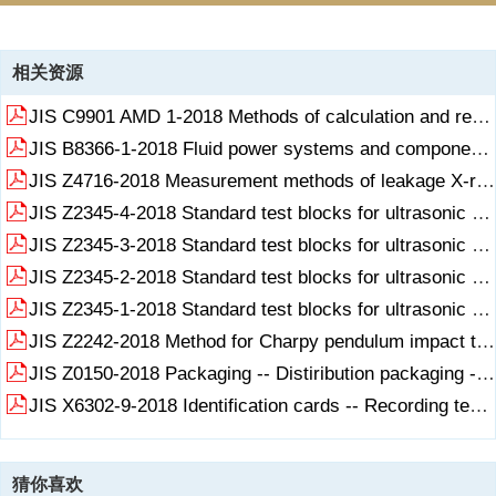
资源描述
相关资源
日本工业标准_JIS Z 6015：1997 Electronic imaging - Vocabulary_
JIS C9901 AMD 1-2018 Methods of calculation and representation of energy efficiency standard achievement percentage of electrical and electronic appliances (Ame.pdf
JIS B8366-1-2018 Fluid power systems and components -- Cylinders 《流体动力系统和元件 液压缸 元件和识别代码 第1部分 缸径和活塞杆.pdf
JIS Z4716-2018 Measurement methods of leakage X-ray from X-ray examination rooms《X射线检查室泄漏X射线的测量方法》.pdf
JIS Z2345-4-2018 Standard test blocks for ultrasonic testing -- Part 4 Standard test blocks for angle beam ultrasonic testing《超声检测用标准试块 第4部分 斜射超声检测用标准试块》.pdf
JIS Z2345-3-2018 Standard test blocks for ultrasonic testing -- Part 3 Standard test blocks for normal ultrasonic testing《超声检测用标准试块 第3部分 普通超声检测用标准试块》.pdf
JIS Z2345-2-2018 Standard test blocks for ultrasonic testing -- Part 2 A7963 Standard Test Block《超声检测用标准试块 第2部分 A7963标准试块》.pdf
JIS Z2345-1-2018 Standard test blocks for ultrasonic testing -- Part 1 A1 Standard Test Block《超声检测用标准试块 第1部分 A1标准试块》.pdf
JIS Z2242-2018 Method for Charpy pendulum impact test of metallic materials《金属材料的摆式冲击试验方法》.pdf
JIS Z0150-2018 Packaging -- Distiribution packaging -- Graphical symbols for handling and storage of packages《包装 畸变包装 包装处理和储存用图形符号》.pdf
JIS X6302-9-2018 Identification cards -- Recording technique -- Part 9 Tactile identifier mark《识别卡 记录技术 第9部分 触式鉴别器标志》.pdf
猜你喜欢