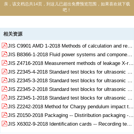
亲，该文档总共14页，到这儿已超出免费预览范围，如果喜欢就下载
吧！
资源描述
相关资源
日本工业标准_JIS Z 7001-2007 Plastics Environmental aspects
JIS C9901 AMD 1-2018 Methods of calculation and representation of energy efficiency standard achievement percentage of electrical and electronic appliances (Ame.pdf
General guidelines for their inclusion in standards_
JIS B8366-1-2018 Fluid power systems and components -- Cylinders 《流体动力系统和元件 液压缸 元件和识别代码 第1部分 缸径和活塞杆.pdf
JIS Z4716-2018 Measurement methods of leakage X-ray from X-ray examination rooms《X射线检查室泄漏X射线的测量方法》.pdf
JIS Z2345-4-2018 Standard test blocks for ultrasonic testing -- Part 4 Standard test blocks for angle beam ultrasonic testing《超声检测用标准试块 第4部分 斜射超声检测用标准试块》.pdf
JIS Z2345-3-2018 Standard test blocks for ultrasonic testing -- Part 3 Standard test blocks for normal ultrasonic testing《超声检测用标准试块 第3部分 普通超声检测用标准试块》.pdf
JIS Z2345-2-2018 Standard test blocks for ultrasonic testing -- Part 2 A7963 Standard Test Block《超声检测用标准试块 第2部分 A7963标准试块》.pdf
JIS Z2345-1-2018 Standard test blocks for ultrasonic testing -- Part 1 A1 Standard Test Block《超声检测用标准试块 第1部分 A1标准试块》.pdf
JIS Z2242-2018 Method for Charpy pendulum impact test of metallic materials《金属材料的摆式冲击试验方法》.pdf
JIS Z0150-2018 Packaging -- Distiribution packaging -- Graphical symbols for handling and storage of packages《包装 畸变包装 包装处理和储存用图形符号》.pdf
JIS X6302-9-2018 Identification cards -- Recording technique -- Part 9 Tactile identifier mark《识别卡 记录技术 第9部分 触式鉴别器标志》.pdf