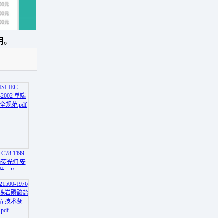
用。
 C78.1199-
单端荧光灯 安
.pdf