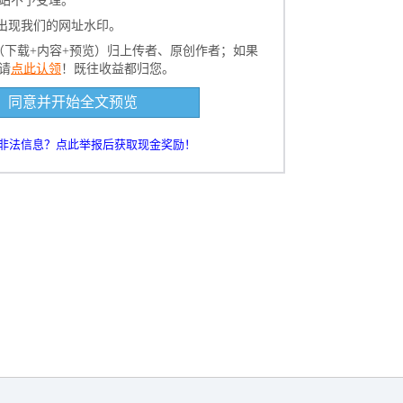
站不予受理。
会出现我们的网址水印。
（下载+内容+预览）归上传者、原创作者；如果
请
点此认领
！既往收益都归您。
文档到电脑，查找使用更方便
同意并开始全文预览
5000
积分
0人已下载
非法信息？点此举报后获取现金奖励！
加入VIP,交流精品资源
还剩
页未读，
继续阅读