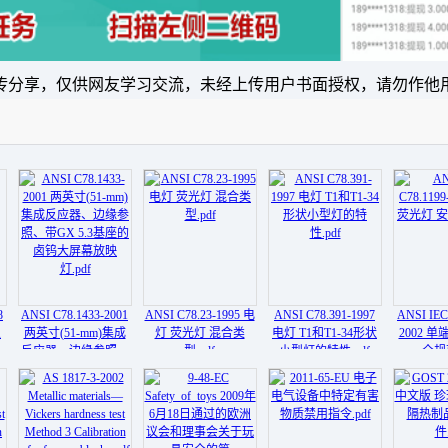
传分享，仅供网友学习交流，未经上传用户书面授权，请勿作他
8
ANSI C78.1433-2001
ANSI C78.23-1995 电
ANSI C78.391-1997
ANSI IEC
双
两英寸(51-mm)集成
灯 荧光灯 混合类
电灯 T1和T1-34形状
2002 
反应器、边缘参照、
型.pdf
小型灯的特性.pdf
全规范
带GX 5.3基座的卤钨
大屏幕放映灯.pdf