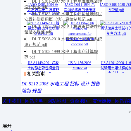
DL T 5381-2007 水电工程水库库底清理
JASO D001-1994 英
JASO D611-1994 汽
JASO E108-1988 汽
设计规范.pdf
文版 汽车电子装置环
车薄绝缘皮的低压缆
V带槽.pdf
DL T 5382-2007 水电工程建设征地移民
境试验方法的一般规
线.pdf
安置补偿费用概（估）算编制规范.pdf
则.pdf
DL T 1395-2014 水电工程设备铸锻件检
验验收规范.pdf
DL T 5098-2010 水电工程砂石加工系统
设计规范.pdf
DL T 5105-1999 水电工程水利计算规
范.pdf
JIS A1149-2001 混凝
JIS A1156-2006
JIS A1201-2000 土
土的静态弹性模量测
Method of
试验用土壤试样的
相关搜索
试方法.pdf
measurement for
备方法.pdf
temperature of fresh
DL
5212
2005
水电工程
招标
设计
报告
concrete.pdf
编制
规程
关于我们
-
网站声明
-
网站地图
-
资源地图
-
友情链接
-
网站客
展开