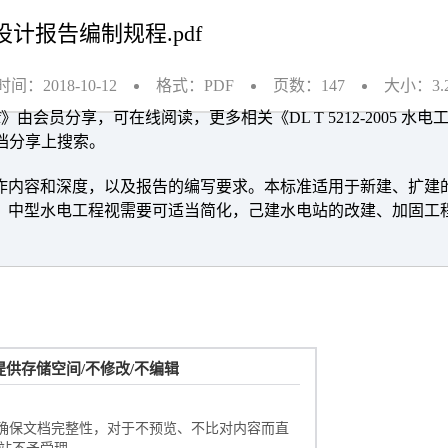
招标设计报告编制规程.pdf
间：2018-10-12
格式：PDF
页数：147
大小：3.
pdf》由会员分享，可在线阅读，更多相关《DL T 5212-2005 水
文档分享上搜索。
作内容和深度，以及报告的编写要求。本标准适用于新建、扩建
。中型水电工程视需要可适当简化，己建水电站的改建、加固工
文档加载中……请稍候！
供存储空间/不修改/不编辑
未打开，您也可以点击刷新试试。
，确保文档完整性，对于不预览、不比对内容而直