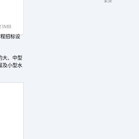
更多
23MB
电工程招标设
的大、中型
程及小型水