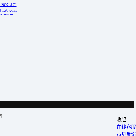
1-2007 集料
.95 gcm3
的试验方
pdf
有
收起
在线客服
意见反馈