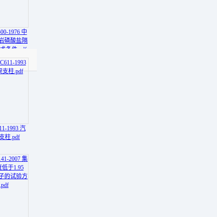
00-1976 中
珠岩磷酸盐隔
术条件.pdf
11-1993 汽
柱.pdf