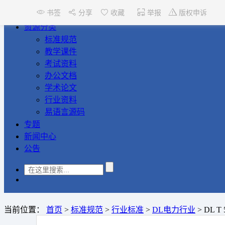
书签
分享
收藏
举报
版权申诉
首页
资源分类
标准规范
教学课件
考试资料
办公文档
学术论文
行业资料
易语言源码
专题
新闻中心
公告
当前位置：
首页
>
标准规范
>
行业标准
>
DL电力行业
>
DL 