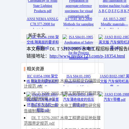
ANSI NEMA ANSLG
AS 1141.30.2-2009
AS 1815.2-2007
C78.377-2008 for
Methods for sampling
Metallic materials—
electric lamps—
and testing aggregates -
Rockwell hardness tes
Specifications for the
Method 30.2
Method 2 Verificatio
关于本文
Chromaticity of Solid
Preparation of
and calibration of
State Lighting
aggregate reference
testing machine (scale
本文标题：DL T 5212-2005 水电工程招标设计报告
Products.pdf
specimens for visual
A,B,C,D,E,F,G,H,K,N
comparison.pdf
链接地址：
http://www.mydoc123.com/p-18354.html
相关资源
IEC 61854-1998 架空
ISA S84.01-1995
JASO B102-1987 
DL T 5176-2003 水电工程预应力锚固设
线.隔离层的要求和检
Application of Safety
文版 汽车保险杠高
计规范.pdf
验.pdf
Instrumented Systems
度.pdf
for the Process
DL T 5206-2005 水电工程预可行性研究
Industries.pdf
报告编制规程.pdf
DL T 5020-2007 水电工程可行性研究报
告编制规程.pdf
DL T 5376-2007 水电工程建设征地处理
范围界定规范.pdf