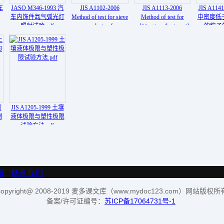
车
JASO M346-1993 汽
JIS A1102-2006
JIS A1113-2006
JIS A114
车内饰件氙气弧光灯
Method of test for sieve
Method of test for
中密度低于1
照射试验.pdf
analysis of
splitting tensile strength
的粒子
aggregates.pdf
of concrete.pdf
法.
质
JIS A1205-1999 土壤
制
液体极限与塑性极限
试验方法.pdf
服
-
联系我们
copyright@ 2008-2019 麦多课文库（www.mydoc123.com）网站版权所
备案/许可证编号：
苏ICP备17064731号-1