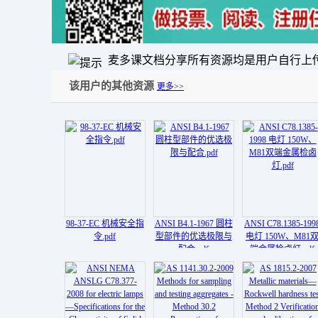
麦多课文档分享所有资源均是用户自行上
该用户的其他资源
更多>>
98-37-EC 机械安全指
ANSI B4.1-1967 圆柱
ANSI C78.1385-199
令.pdf
型部件的优选极限与
电灯 150W、M81
配合.pdf
端金属检卤灯.pdf