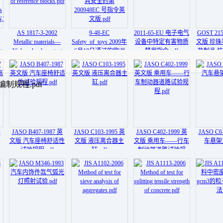
AS 1817-3-2002
9-48-EC
2011-65-EU 电子电气
GOST 215
Metallic materials—
Safety_of_toys 2009年
设备中特定有害物质
文版 珍
t
Vickers hardness test
6月18日通过的欧洲
禁用指令.pdf
热制品 技
n
Method 3 Calibration
议会和理事会关于玩
of reference blocks.pdf
具安全的第
s
200948EC 号指令英
编制规程.pdf
,T.pdf
文版.pdf
英
JASO B407-1987 英
JASO C103-1995 英
JASO C402-1999 英
JASO C6
文版 汽车座椅舒适性
文版 液压离合器主
文版 乘用车——行车
车悬架支
试验规程.pdf
缸.pdf
制动器道路试验规
程.pdf