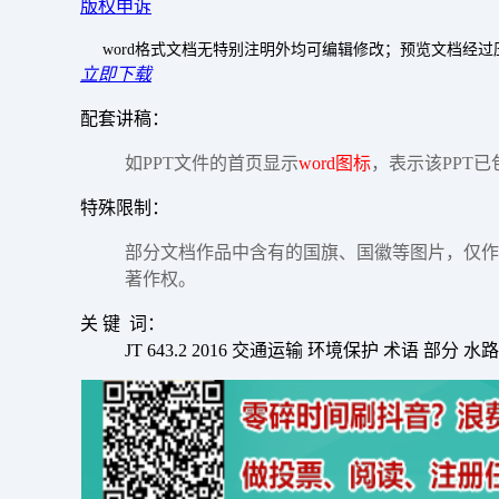
版权申诉
word格式文档无特别注明外均可编辑修改；预览文档经
立即下载
配套讲稿：
如PPT文件的首页显示
word图标
，表示该PPT已
特殊限制：
部分文档作品中含有的国旗、国徽等图片，仅作
著作权。
关 键 词：
JT 643.2 2016 交通运输 环境保护 术语 部分 水路