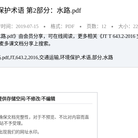
环境保护术语 第2部分：水路.pdf
时间：2019-07-15
格式：PDF
页数：12
大小：224
：水路.pdf》由会员分享，可在线阅读，更多相关《JT T 643.2-201
请在麦多课文档分享上搜索。
pdf,JT,643.2,2016,交通运输,环境保护,术语,部分,水路
文档加载中……请稍候！
供存储空间/不修改/不编辑
未打开，您也可以点击刷新试试。
，确保文档完整性，对于不预览、不比对内容而直
站不予受理。
会出现我们的网址水印。