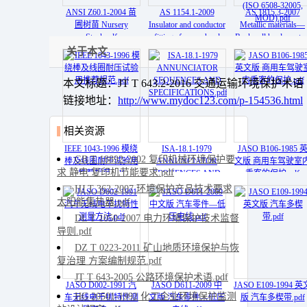
ANSI Z60.1-2004 苗
AS 1154.1-2009
AS 1815.3-2007
圃树苗 Nursery
Insulator and conductor
Metallic materials—
Stock.pdf
fittings for overhead
Rockwell hardness tes
power lines - Part 1
Method 3 Calibration
关于本文
Performance, material,
of reference blocks
general requirements
(scales
本文标题：JT T 643.2-2016 交通运输环境保护术语
and dimensions.pdf
A,B,C,D,E,F,G,H,K,
(ISO 6508-32005,
链接地址：
http://www.mydoc123.com/p-154536.html
MOD).pdf
相关资源
IEEE 1043-1996 模绕
ISA-18.1-1979
JASO B106-1985 
GB T 18892-2002 复印机械环境保护要
棒及线圈耐压试验用
ANNUNCIATOR
文版 商用车驾驶室
求 静电 复印机节能要求.pdf
推荐规范.pdf
SEQUENCES AND
乘客的保护.pdf
SPECIFICATIONS.pdf
HJ T 362-2007 环境保护产品技术要求
太阳能集热器.pdf
DL T 1050-2007 电力环境保护技术监督
导则.pdf
DZ T 0223-2011 矿山地质环境保护与恢
复治理 方案编制规范.pdf
JT T 643-2005 公路环境保护术语.pdf
JASO D002-1991 汽
JASO D611-2009 中
JASO E109-1994 英
HG 20501-1992 化工企业环境保护监测
车无线电干扰特性测
文版 汽车零件—低压
版 汽车多楔带.pdf