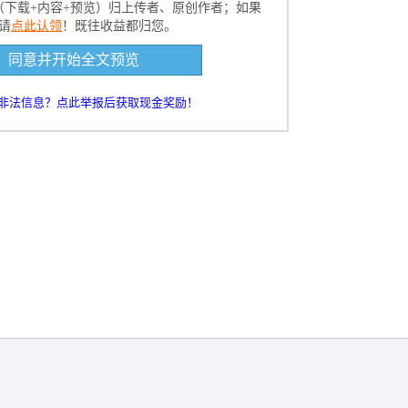
（下载+内容+预览）归上传者、原创作者；如果
请
点此认领
！既往收益都归您。
文档到电脑，查找使用更方便
同意并开始全文预览
5000
积分
0人已下载
非法信息？点此举报后获取现金奖励！
加入VIP,交流精品资源
还剩
页未读，
继续阅读