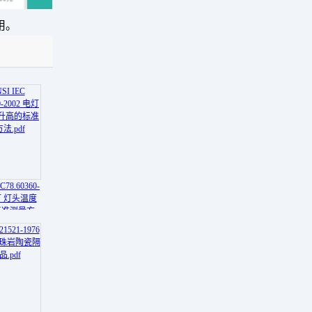
用。
C78.60360-
电灯 灯头温度
标准测量方
pdf