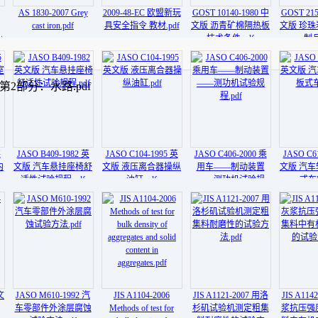
AS 1830-2007 Grey
2009-48-EC 欧盟新玩
GOST 10140-1980 中
GOST 215
cast iron.pdf
具安全指令 教材.pdf
文版 沥青矿棉隔热板
文版 珍
t
技术条件.pdf
制品
 第2部分：水路.pdf
N,T)
英
JASO B409-1982 英
JASO C104-1995 英
JASO C406-2000 乘
JASO C6
内
文版 汽车悬挂座椅舒
文版 液压离合器操纵
用车——制动装置
文版 汽
适性试验规程.pdf
油缸.pdf
——测功机试验规
式车轮
程.pdf
文
JASO M610-1992 汽
JIS A1104-2006
JIS A1121-2007 用洛
JIS A114
车零部件外涂层腐蚀
Methods of test for
杉矶试验机测定粗集
浆抗压强