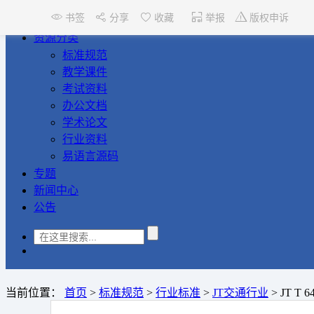
书签
分享
收藏
举报
版权申诉
首页
资源分类
标准规范
教学课件
考试资料
办公文档
学术论文
行业资料
易语言源码
专题
新闻中心
公告
当前位置：
首页
>
标准规范
>
行业标准
>
JT交通行业
>
JT T