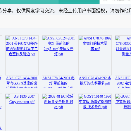
传分享，仅供网友学习交流，未经上传用户书面授权，请勿作他
8
ANSI C78.1434-2001
ANSI C78.24-2001 电
ANSI C78.40-1992 水
ANSI IEC 
双
带有GX7.9基座的卤
灯 带前盖的
银灯的技术要求.pdf
2002 
钨投影灯集中二色整
2in(51mm)整体反光
升高的
体反射边.pdf
灯.pdf
法.