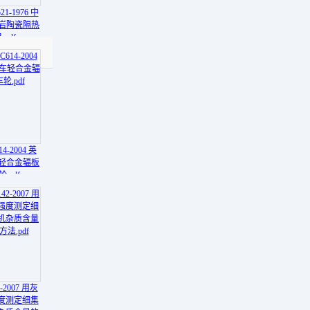
21-1976 中
珠岩陶瓷隔热
.pdf
14-2004 英
车轻合金辐板
.pdf
2-2007 用灰
度测定细集